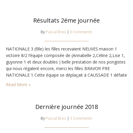
cette équipe car le…
Résultats 2éme journée
By
Pascal Bres
|
0 Comments
NATIONALE 3 (fille) les filles recevaient NEUVES maison 1
victoire 8/2 l’équipe composée de (Annabelle 2,Céline 2,Lise 1,
guyonne 1 et deux doubles ) belle prestation de nos pongistes
qui nous régalent encore, merci les filles BRAVO!!! PRE
NATIONALE 1 Cette équipe se déplaçait à CAUSSADE 1 défaite
9/5 l’équipe composée de (Aurore 1, gabriel 2,david 1,gaylord
Read More »
1) Bravo à…
Dernière journée 2018
By
Pascal Bres
|
3 Comments