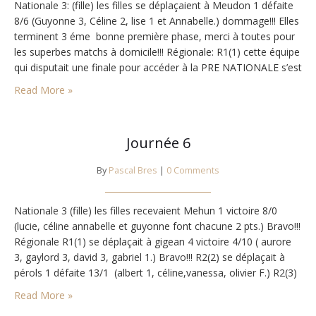
Nationale 3: (fille) les filles se déplaçaient à Meudon 1 défaite
8/6 (Guyonne 3, Céline 2, lise 1 et Annabelle.) dommage!!! Elles
terminent 3 éme bonne première phase, merci à toutes pour
les superbes matchs à domicile!!! Régionale: R1(1) cette équipe
qui disputait une finale pour accéder à la PRE NATIONALE s’est
imposée face à Trébes 1 9/5 (Gabriel 3,…
Read More »
Journée 6
By
Pascal Bres
|
0 Comments
Nationale 3 (fille) les filles recevaient Mehun 1 victoire 8/0
(lucie, céline annabelle et guyonne font chacune 2 pts.) Bravo!!!
Régionale R1(1) se déplaçait à gigean 4 victoire 4/10 ( aurore
3, gaylord 3, david 3, gabriel 1.) Bravo!!! R2(2) se déplaçait à
pérols 1 défaite 13/1 (albert 1, céline,vanessa, olivier F.) R2(3)
recevait agde 2 défaite 6/8 (fred 3, serguei…
Read More »