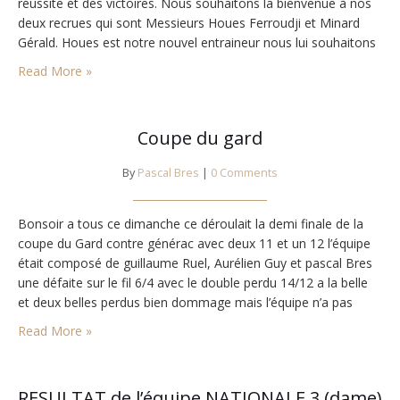
réussite et des victoires. Nous souhaitons la bienvenue à nos
deux recrues qui sont Messieurs Houes Ferroudji et Minard
Gérald. Houes est notre nouvel entraineur nous lui souhaitons
le meilleur afin de faire évoluer le club et nous avons une…
Read More »
Coupe du gard
By
Pascal Bres
|
0 Comments
Bonsoir a tous ce dimanche ce déroulait la demi finale de la
coupe du Gard contre générac avec deux 11 et un 12 l’équipe
était composé de guillaume Ruel, Aurélien Guy et pascal Bres
une défaite sur le fil 6/4 avec le double perdu 14/12 a la belle
et deux belles perdus bien dommage mais l’équipe n’a pas
démérité malgré…
Read More »
RESULTAT de l’équipe NATIONALE 3 (dame)