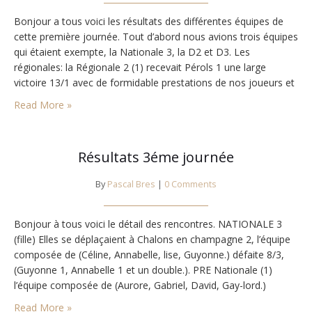
Bonjour a tous voici les résultats des différentes équipes de
cette première journée. Tout d’abord nous avions trois équipes
qui étaient exempte, la Nationale 3, la D2 et D3. Les
régionales: la Régionale 2 (1) recevait Pérols 1 une large
victoire 13/1 avec de formidable prestations de nos joueurs et
une mention particulière à NOA v qui fait trois perf…
Read More »
Résultats 3éme journée
By
Pascal Bres
|
0 Comments
Bonjour à tous voici le détail des rencontres. NATIONALE 3
(fille) Elles se déplaçaient à Chalons en champagne 2, l’équipe
composée de (Céline, Annabelle, lise, Guyonne.) défaite 8/3,
(Guyonne 1, Annabelle 1 et un double.). PRE Nationale (1)
l’équipe composée de (Aurore, Gabriel, David, Gay-lord.)
recevait Béziers 1 défaire 2/12 (David 1, Gabriel 1.) courage à
Read More »