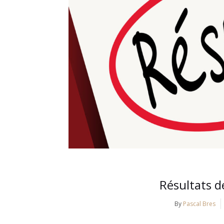
Résultats d
By
Pascal Bres