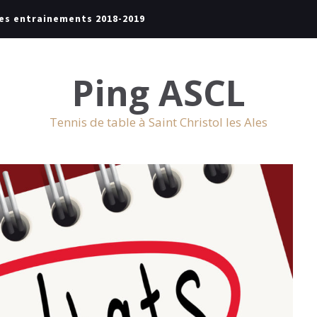
es entrainements 2018-2019
Ping ASCL
Tennis de table à Saint Christol les Ales