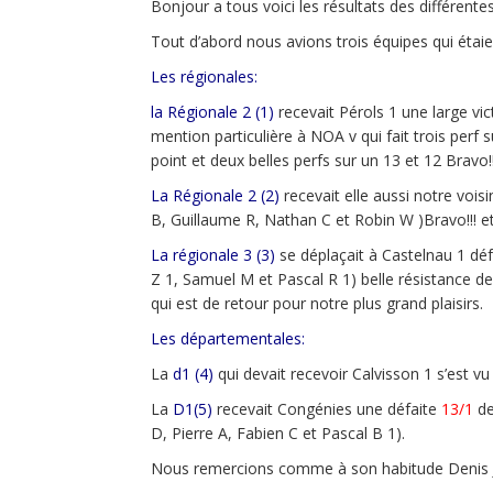
Bonjour a tous voici les résultats des différent
Tout d’abord nous avions trois équipes qui étaie
Les régionales:
la Régionale 2 (1)
recevait Pérols 1 une large vic
mention particulière à NOA v qui fait trois perf s
point et deux belles perfs sur un 13 et 12 Bravo
La Régionale 2 (2)
recevait elle aussi notre vois
B, Guillaume R, Nathan C et Robin W )Bravo!!! e
La régionale 3 (3)
se déplaçait à Castelnau 1 dé
Z 1, Samuel M et Pascal R 1) belle résistance 
qui est de retour pour notre plus grand plaisirs.
Les départementales:
La
d1 (4)
qui devait recevoir Calvisson 1 s’est vu 
La
D1(5)
recevait Congénies une défaite
13/1
de
D, Pierre A, Fabien C et Pascal B 1).
Nous remercions comme à son habitude Denis J po