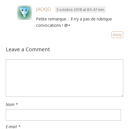
JACKJO
3 octobre 2018 at 8 h 47 min
Petite remarque… Il n’y a pas de rubrique
convocations ! @+
Reply
Leave a Comment
Nom
*
E-mail
*