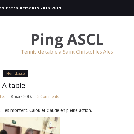
es entrainements 2018-2019
Ping ASCL
Tennis de table à Saint Christol les Ales
Non classé
A table !
llet
8 mars 2018
5 Comments
qui les montent. Calou et claude en pleine action.