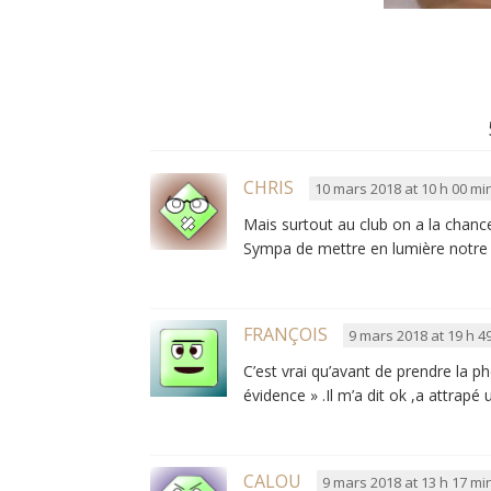
CHRIS
10 mars 2018 at 10 h 00 mi
Mais surtout au club on a la chanc
Sympa de mettre en lumière notre 
FRANÇOIS
9 mars 2018 at 19 h 4
C’est vrai qu’avant de prendre la pho
évidence » .Il m’a dit ok ,a attrapé u
CALOU
9 mars 2018 at 13 h 17 mi