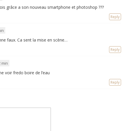
ois grâce a son nouveau smartphone et photoshop ???
Reply
min
onne faux. Ca sent la mise en scène…
Reply
2 min
e voir fredo boire de l’eau
Reply