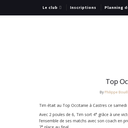
Le club
Inscriptions
Planning d
Top Oc
By
Philippe Bouill
Tim était au Top Occitanie à Castres ce samedi 1
Avec 2 poules de 6, Tim sort 4° grâce à une vict
l’ensemble de ses matchs avec son coach en pre
7° place au final.