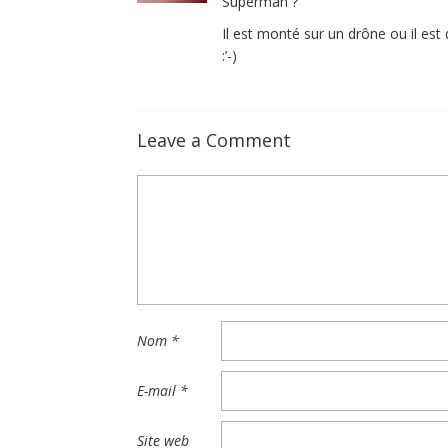
Superman ?
Il est monté sur un drône ou il es
:’-)
Leave a Comment
Nom
*
E-mail
*
Site web