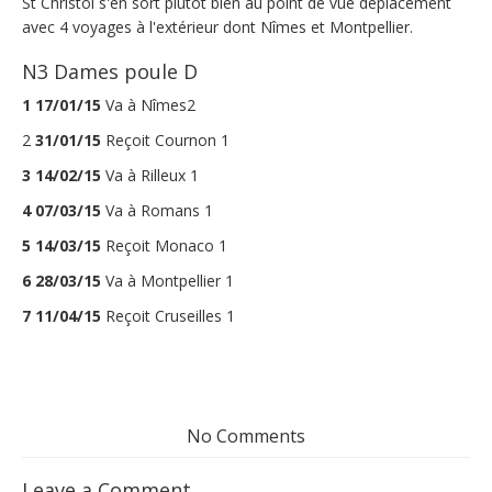
St Christol s'en sort plutôt bien au point de vue déplacement
avec 4 voyages à l'extérieur dont Nîmes et Montpellier.
N3 Dames poule D
1
17/01/15
Va à Nîmes2
2
31/01/15
Reçoit Cournon 1
3
14/02/15
Va à Rilleux 1
4
07/03/15
Va à Romans 1
5
14/03/15
Reçoit Monaco 1
6
28/03/15
Va à Montpellier 1
7
11/04/15
Reçoit Cruseilles 1
No Comments
Leave a Comment