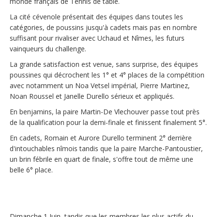
monde français de Tennis de table.
La cité cévenole présentait des équipes dans toutes les
catégories, de poussins jusqu'à cadets mais pas en nombre
suffisant pour rivaliser avec Uchaud et Nîmes, les futurs
vainqueurs du challenge.
La grande satisfaction est venue, sans surprise, des équipes
poussines qui décrochent les 1° et 4° places de la compétition
avec notamment un Noa Vetsel impérial, Pierre Martinez,
Noan Roussel et Janelle Durello sérieux et appliqués.
En benjamins, la paire Martin-De Vlechouver passe tout près
de la qualification pour la demi-finale et finissent finalement 5°.
En cadets, Romain et Aurore Durello terminent 2° derrière
d'intouchables nîmois tandis que la paire Marche-Pantoustier,
un brin fébrile en quart de finale, s'offre tout de même une
belle 6° place.
Dimanche 1 Juin, tandis que les membres les plus actifs du