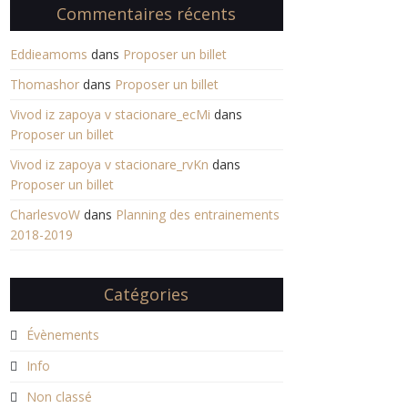
Commentaires récents
Eddieamoms
dans
Proposer un billet
Thomashor
dans
Proposer un billet
Vivod iz zapoya v stacionare_ecMi
dans
Proposer un billet
Vivod iz zapoya v stacionare_rvKn
dans
Proposer un billet
CharlesvoW
dans
Planning des entrainements
2018-2019
Catégories
Évènements
Info
Non classé