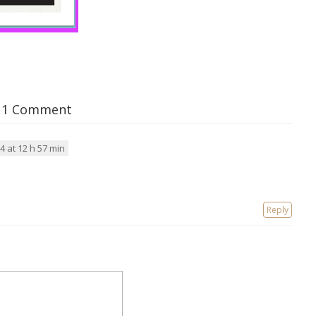
1 Comment
4 at 12 h 57 min
Reply