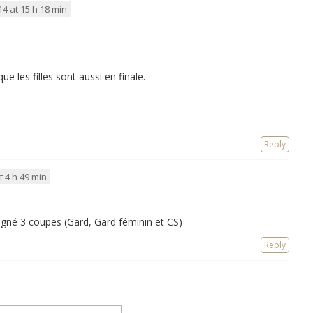
14 at 15 h 18 min
ue les filles sont aussi en finale.
Reply
t 4 h 49 min
gné 3 coupes (Gard, Gard féminin et CS)
Reply