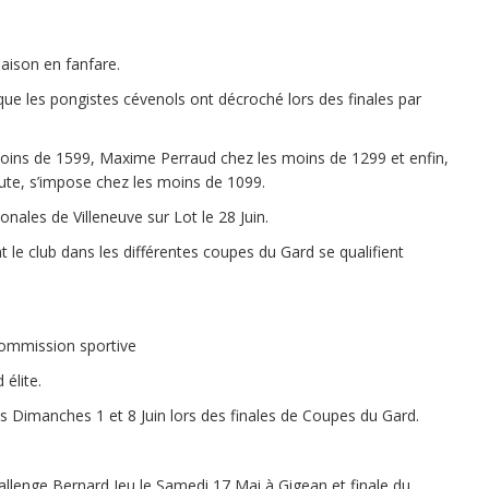
saison en fanfare.
 que les pongistes cévenols ont décroché lors des finales par
oins de 1599, Maxime Perraud chez les moins de 1299 et enfin,
ute, s’impose chez les moins de 1099.
ionales de Villeneuve sur Lot le 28 Juin.
 le club dans les différentes coupes du Gard se qualifient
commission sportive
élite.
 les Dimanches 1 et 8 Juin lors des finales de Coupes du Gard.
llenge Bernard Jeu le Samedi 17 Mai à Gigean et finale du