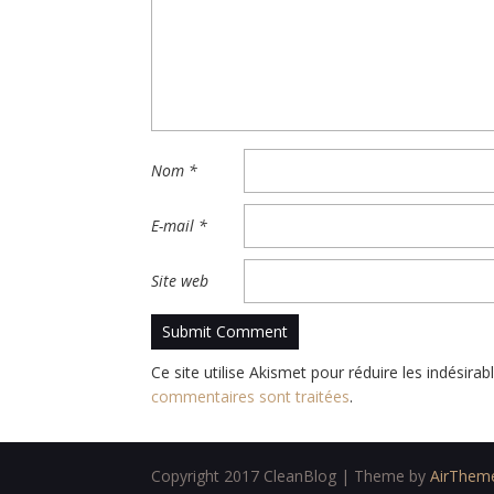
Nom
*
E-mail
*
Site web
Ce site utilise Akismet pour réduire les indésirab
commentaires sont traitées
.
Copyright 2017 CleanBlog | Theme by
AirThem