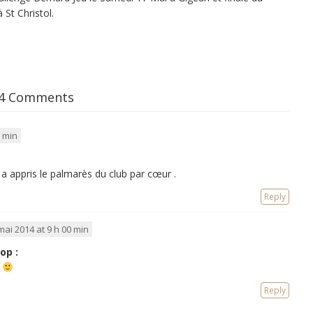
St Christol.
4 Comments
1 min
l a appris le palmarès du club par cœur .
Reply
mai 2014 at 9 h 00 min
op :
p
Reply