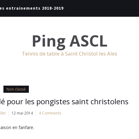
es entrainements 2018-2019
Ping ASCL
Tennis de table à Saint Christol les Ales
Non classé
é pour les pongistes saint christolens
llet
12 mai 2014
4 Comments
saison en fanfare.