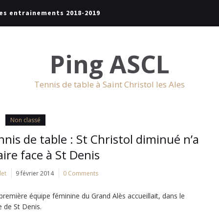
es entrainements 2018-2019
Ping ASCL
Tennis de table à Saint Christol les Ales
Non classé
nis de table : St Christol diminué n’a
aire face à St Denis
let
9 février 2014
0 Comments
a première équipe féminine du Grand Alès accueillait, dans le
 de St Denis.