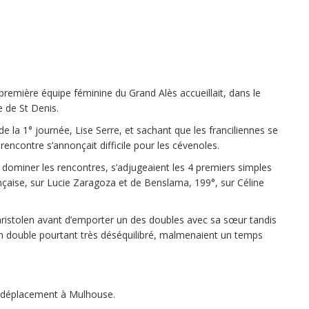
a première équipe féminine du Grand Alès accueillait, dans le
 de St Denis.
de la 1° journée, Lise Serre, et sachant que les franciliennes se
encontre s’annonçait difficile pour les cévenoles.
t dominer les rencontres, s’adjugeaient les 4 premiers simples
çaise, sur Lucie Zaragoza et de Benslama, 199°, sur Céline
 Christolen avant d’emporter un des doubles avec sa sœur tandis
 double pourtant très déséquilibré, malmenaient un temps
ile déplacement à Mulhouse.