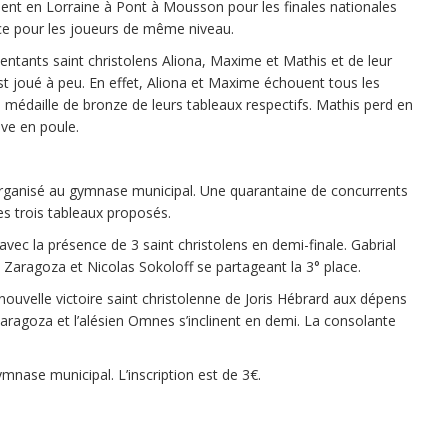
ient en Lorraine à Pont à Mousson pour les finales nationales
ce pour les joueurs de même niveau.
tants saint christolens Aliona, Maxime et Mathis et de leur
st joué à peu. En effet, Aliona et Maxime échouent tous les
ure médaille de bronze de leurs tableaux respectifs. Mathis perd en
uve en poule.
n organisé au gymnase municipal. Une quarantaine de concurrents
es trois tableaux proposés.
avec la présence de 3 saint christolens en demi-finale. Gabrial
e Zaragoza et Nicolas Sokoloff se partageant la 3° place.
 nouvelle victoire saint christolenne de Joris Hébrard aux dépens
Zaragoza et l’alésien Omnes s’inclinent en demi. La consolante
ymnase municipal. L’inscription est de 3€.