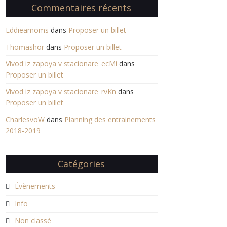
Commentaires récents
Eddieamoms
dans
Proposer un billet
Thomashor
dans
Proposer un billet
Vivod iz zapoya v stacionare_ecMi
dans
Proposer un billet
Vivod iz zapoya v stacionare_rvKn
dans
Proposer un billet
CharlesvoW
dans
Planning des entrainements
2018-2019
Catégories
Évènements
Info
Non classé