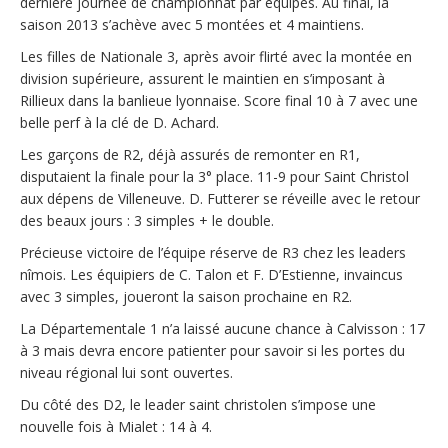
dernière journée de championnat par équipes. Au final, la
saison 2013 s’achève avec 5 montées et 4 maintiens.
Les filles de Nationale 3, après avoir flirté avec la montée en
division supérieure, assurent le maintien en s’imposant à
Rillieux dans la banlieue lyonnaise. Score final 10 à 7 avec une
belle perf à la clé de D. Achard.
Les garçons de R2, déjà assurés de remonter en R1,
disputaient la finale pour la 3° place. 11-9 pour Saint Christol
aux dépens de Villeneuve. D. Futterer se réveille avec le retour
des beaux jours : 3 simples + le double.
Précieuse victoire de l’équipe réserve de R3 chez les leaders
nîmois. Les équipiers de C. Talon et F. D’Estienne, invaincus
avec 3 simples, joueront la saison prochaine en R2.
La Départementale 1 n’a laissé aucune chance à Calvisson : 17
à 3 mais devra encore patienter pour savoir si les portes du
niveau régional lui sont ouvertes.
Du côté des D2, le leader saint christolen s’impose une
nouvelle fois à Mialet : 14 à 4.