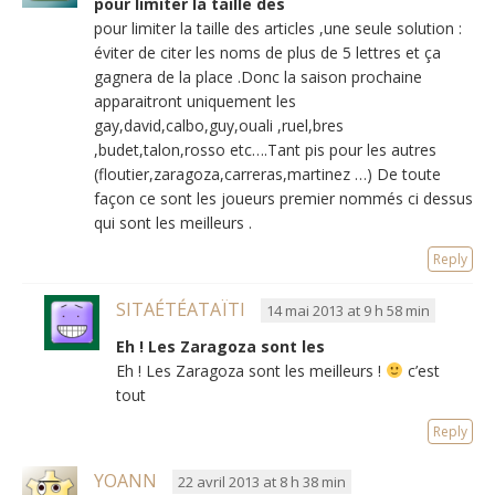
pour limiter la taille des
pour limiter la taille des articles ,une seule solution :
éviter de citer les noms de plus de 5 lettres et ça
gagnera de la place .Donc la saison prochaine
apparaitront uniquement les
gay,david,calbo,guy,ouali ,ruel,bres
,budet,talon,rosso etc….Tant pis pour les autres
(floutier,zaragoza,carreras,martinez …) De toute
façon ce sont les joueurs premier nommés ci dessus
qui sont les meilleurs .
Reply
SITAÉTÉATAÏTI
14 mai 2013 at 9 h 58 min
Eh ! Les Zaragoza sont les
Eh ! Les Zaragoza sont les meilleurs !
c’est
tout
Reply
YOANN
22 avril 2013 at 8 h 38 min