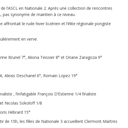
t de l’ASCL en Nationale 2. Après une collection de rencontres
as, pas synonyme de maintien à ce niveau.
ffrontait le rude hiver lozérien et l’élite régionale pongiste
iculièrement en verve.
arine Brunel 7°, Aliona Teissier 8° et Oriane Zaragoza 9°
oit, Alexis Deschanel 6°, Romain Lopez 19°
naliste , l’infatigable François D’Estienne 1/4 finaliste
 et Nicolas Sokoloff 1/8
 Joris Hébrard 15°
ir de 15h, les filles de Nationale 3 accueillent Clermont-Martres