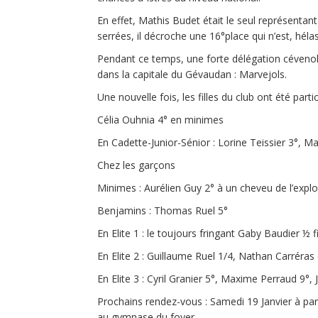
En effet, Mathis Budet était le seul représentan
serrées, il décroche une 16°place qui n’est, hél
Pendant ce temps, une forte délégation cévenole a
dans la capitale du Gévaudan : Marvejols.
Une nouvelle fois, les filles du club ont été part
Célia Ouhnia 4° en minimes
En Cadette-Junior-Sénior : Lorine Teissier 3°, M
Chez les garçons
Minimes : Aurélien Guy 2° à un cheveu de l’expl
Benjamins : Thomas Ruel 5°
En Elite 1 : le toujours fringant Gaby Baudier ½ fi
En Elite 2 : Guillaume Ruel 1/4, Nathan Carréras
En Elite 3 : Cyril Granier 5°, Maxime Perraud 9°,
Prochains rendez-vous : Samedi 19 Janvier à part
au gymnase du foyer.