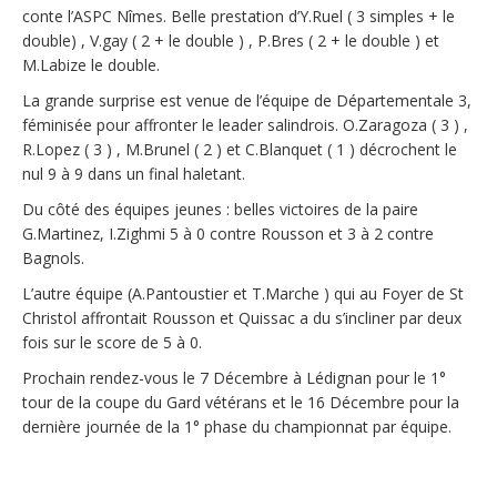
conte l’ASPC Nîmes. Belle prestation d’Y.Ruel ( 3 simples + le
double) , V.gay ( 2 + le double ) , P.Bres ( 2 + le double ) et
M.Labize le double.
La grande surprise est venue de l’équipe de Départementale 3,
féminisée pour affronter le leader salindrois. O.Zaragoza ( 3 ) ,
R.Lopez ( 3 ) , M.Brunel ( 2 ) et C.Blanquet ( 1 ) décrochent le
nul 9 à 9 dans un final haletant.
Du côté des équipes jeunes : belles victoires de la paire
G.Martinez, I.Zighmi 5 à 0 contre Rousson et 3 à 2 contre
Bagnols.
L’autre équipe (A.Pantoustier et T.Marche ) qui au Foyer de St
Christol affrontait Rousson et Quissac a du s’incliner par deux
fois sur le score de 5 à 0.
Prochain rendez-vous le 7 Décembre à Lédignan pour le 1°
tour de la coupe du Gard vétérans et le 16 Décembre pour la
dernière journée de la 1° phase du championnat par équipe.