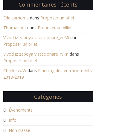
Commentaires récents
Eddieamoms
dans
Proposer un billet
Thomashor
dans
Proposer un billet
Vivod iz zapoya v stacionare_ecMi
dans
Proposer un billet
Vivod iz zapoya v stacionare_rvKn
dans
Proposer un billet
CharlesvoW
dans
Planning des entrainements
2018-2019
Catégories
Évènements
Info
Non classé