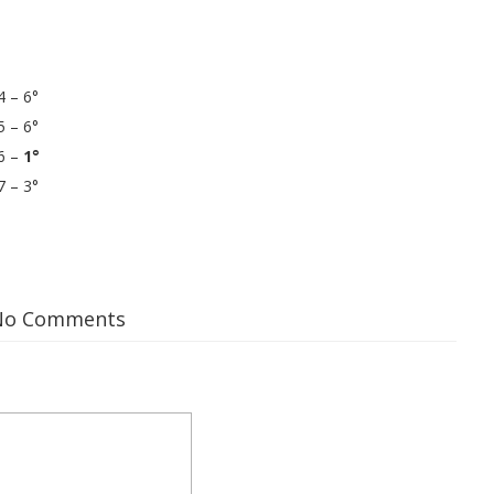
 – 6°
 – 6°
6 –
1°
 – 3°
No Comments