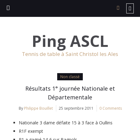
Ping ASCL
Tennis de table à Saint Christol les Ales
Non classé
Résultats 1° journée Nationale et
Départementale
By
Philippe Bouillet
25 septembre 2011
0 Comments
Nationale 3 dame défaite 15 à 3 face à Oullins
R1F exempt
R1 a gagné 14-6 sur Bagnols