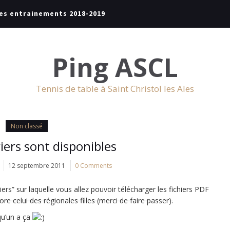
es entrainements 2018-2019
Ping ASCL
Tennis de table à Saint Christol les Ales
Non classé
iers sont disponibles
12 septembre 2011
0 Comments
ers” sur laquelle vous allez pouvoir télécharger les fichiers PDF
e celui des régionales filles (merci de faire passer).
qu’un a ça