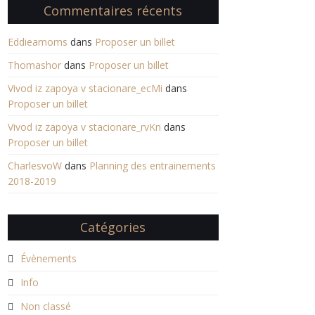
Commentaires récents
Eddieamoms
dans
Proposer un billet
Thomashor
dans
Proposer un billet
Vivod iz zapoya v stacionare_ecMi
dans
Proposer un billet
Vivod iz zapoya v stacionare_rvKn
dans
Proposer un billet
CharlesvoW
dans
Planning des entrainements
2018-2019
Catégories
Évènements
Info
Non classé