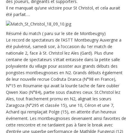
des joueurs, dirigeants et supporters.
Il ne manquait qu’une victoire pour St Christol, et cela aurait
été parfait….
Résumé du match ( paru sur le site de Montbeugny)
Le record de spectateurs de l’ASTT Montbeugny Auvergne a
été pulvérisé, samedi soir, à l’occasion du 1er match de
nationale 2, face à St. Christol lez Ales (Gard). Plus d’une
centaine de spectateurs s’était entassée dans la petite salle
polyvalente du village pour assister aux grands débuts des
pongistes montbeugnoises en N2. Grands débuts également
de leur nouvelle recrue Codruta Dranca (N°98 en France),
N°15 en Roumanie qui avait la lourde tache de faire oublier
Qiwen Xiao (N°84), partie sous d’autres cieux. St.Christol lez
Ales, tout fraichement promu en N2, alignait les sœurs
Zaragoza (N°295 et classée 15), une 10, Céron et une 7,
Achard qui remplaçait Polge (15), en attente d’un heureux
événement. Les montbeugnoises devenaient ainsi favorites de
cette rencontre et ne tardaient pas à faire le break avec
d’entrée une superbe performance de Mathilde Fungenzi (12)