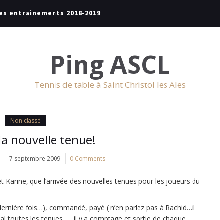
es entrainements 2018-2019
Ping ASCL
Tennis de table à Saint Christol les Ales
Non classé
la nouvelle tenue!
t
7 septembre 2009
0 Comments
s et Karine, que l’arrivée des nouvelles tenues pour les joueurs du
a dernière fois…), commandé, payé ( n’en parlez pas à Rachid…il
cal toutes les tenues,…. il y a comptage et sortie de chaque