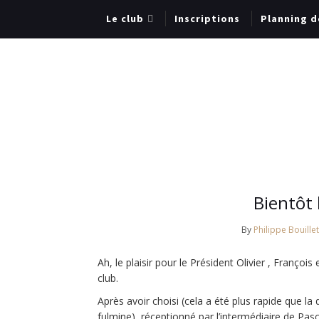
Le club
Inscriptions
Planning d
Bientôt 
By
Philippe Bouille
Ah, le plaisir pour le Président Olivier , Françoi
club.
Après avoir choisi (cela a été plus rapide que l
fulmine), réceptionné par l’intermédiaire de Pas