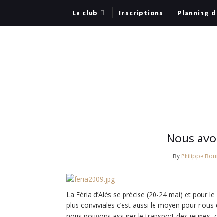
Le club
Inscriptions
Planning d
Nous avon
By
Philippe Boui
La Féria d’Alès se précise (20-24 mai) et pour l
plus conviviales c’est aussi le moyen pour nous
nous pouvons assurer le transport des jeunes, or