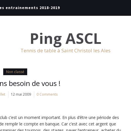
es entrainements 2018-2019
Ping ASCL
Tennis de table à Saint Christol les Ales
Non classé
s besoin de vous !
llet
12 mai 2009
0 Comments
e club c’est un moment important. En plus d’être une période des
 de remplir le compte en banque. Car c’est avec cet argent que
ganiser des tournois, des stages, payer l’entraineur, acheter du