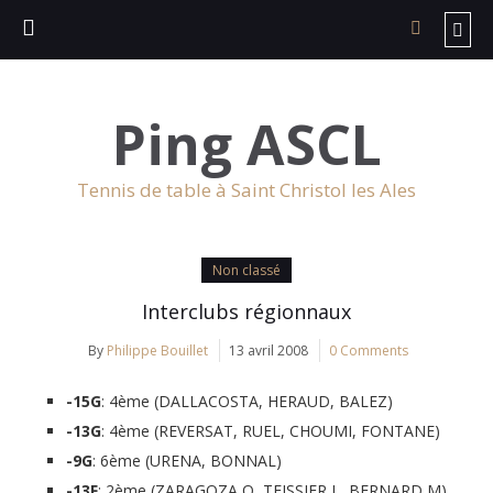
Ping ASCL
Tennis de table à Saint Christol les Ales
Non classé
Interclubs régionnaux
By
Philippe Bouillet
13 avril 2008
0 Comments
-15G
: 4ème (DALLACOSTA, HERAUD, BALEZ)
-13G
: 4ème (REVERSAT, RUEL, CHOUMI, FONTANE)
-9G
: 6ème (URENA, BONNAL)
-13F
: 2ème (ZARAGOZA O, TEISSIER L, BERNARD M)