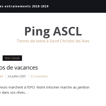
es entrainements 2018-2019
Ping ASCL
Tennis de table à Saint Christol les Ales
Non classé
os de vacances
let
24 juillet 2007
0 Comments
rs marchent à l’EPO. Notre trésorier marche au jambon
me dans vos rêves…