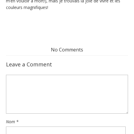
m’en vouloir à mort!), mais je trouvais la joie de vivre et les
couleurs magnifiques!
No Comments
Leave a Comment
Nom
*