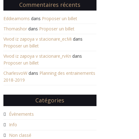
Commentaires récents
Eddieamoms
dans
Proposer un billet
Thomashor
dans
Proposer un billet
Vivod iz zapoya v stacionare_ecMi
dans
Proposer un billet
Vivod iz zapoya v stacionare_rvKn
dans
Proposer un billet
CharlesvoW
dans
Planning des entrainements
2018-2019
Catégories
Évènements
Info
Non classé