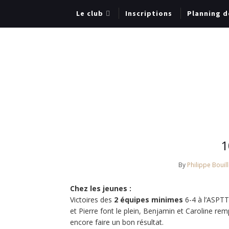
Le club
Inscriptions
Planning d
1
By
Philippe Bouill
Chez les jeunes :
Victoires des
2 équipes minimes
6-4 à l’ASPTT
et Pierre font le plein, Benjamin et Caroline remp
encore faire un bon résultat.