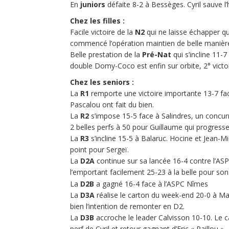
En
juniors
défaite 8-2 à Bessèges. Cyril sauve l
Chez les filles :
Facile victoire de la
N2
qui ne laisse échapper qu
commencé l’opération maintien de belle manièr
Belle prestation de la
Pré-Nat
qui s’incline 11-7
double Domy-Coco est enfin sur orbite, 2° victo
Chez les seniors :
La
R1
remporte une victoire importante 13-7 fac
Pascalou ont fait du bien.
La
R2
s’impose 15-5 face à Salindres, un concurre
2 belles perfs à 50 pour Guillaume qui progres
La
R3
s’incline 15-5 à Balaruc. Hocine et Jean-Mi
point pour Sergeï.
La
D2A
continue sur sa lancée 16-4 contre l’ASP
l’emportant facilement 25-23 à la belle pour so
La
D2B
a gagné 16-4 face à l’ASPC Nîmes
La
D3A
réalise le carton du week-end 20-0 à Man
bien l’intention de remonter en D2.
La
D3B
accroche le leader Calvisson 10-10. Le c
perf de Cyril et retour gagnant d’Eric « Paillou ».