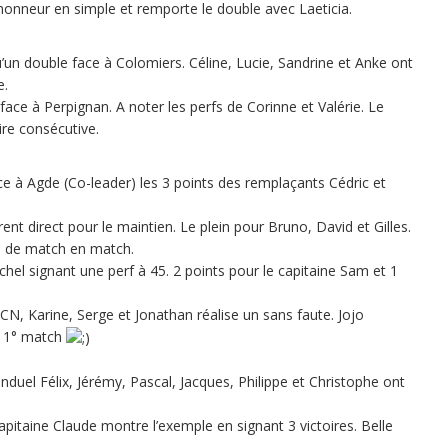
’honneur en simple et remporte le double avec Laeticia.
’un double face à Colomiers. Céline, Lucie, Sandrine et Anke ont
e.
 face à Perpignan. A noter les perfs de Corinne et Valérie. Le
ire consécutive.
e à Agde (Co-leader) les 3 points des remplaçants Cédric et
nt direct pour le maintien. Le plein pour Bruno, David et Gilles.
se de match en match.
chel signant une perf à 45. 2 points pour le capitaine Sam et 1
CN, Karine, Serge et Jonathan réalise un sans faute. Jojo
n 1° match
duel Félix, Jérémy, Pascal, Jacques, Philippe et Christophe ont
apitaine Claude montre l’exemple en signant 3 victoires. Belle