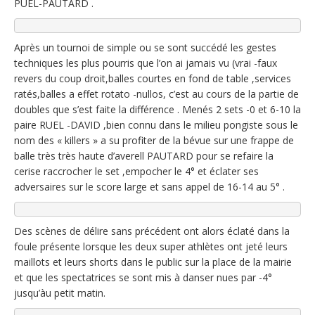
PUEL-PAUTARD .
Après un tournoi de simple ou se sont succédé les gestes
techniques les plus pourris que l’on ai jamais vu (vrai -faux
revers du coup droit,balles courtes en fond de table ,services
ratés,balles a effet rotato -nullos, c’est au cours de la partie de
doubles que s’est faite la différence . Menés 2 sets -0 et 6-10 la
paire RUEL -DAVID ,bien connu dans le milieu pongiste sous le
nom des « killers » a su profiter de la bévue sur une frappe de
balle très très haute d’averell PAUTARD pour se refaire la
cerise raccrocher le set ,empocher le 4° et éclater ses
adversaires sur le score large et sans appel de 16-14 au 5° .
Des scènes de délire sans précédent ont alors éclaté dans la
foule présente lorsque les deux super athlètes ont jeté leurs
maillots et leurs shorts dans le public sur la place de la mairie
et que les spectatrices se sont mis à danser nues par -4°
jusqu’àu petit matin.