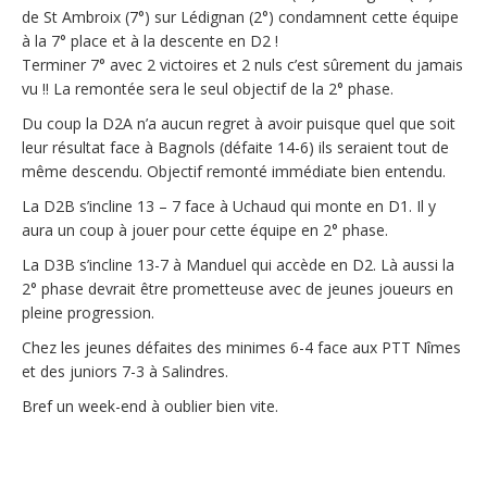
de St Ambroix (7°) sur Lédignan (2°) condamnent cette équipe
à la 7° place et à la descente en D2 !
Terminer 7° avec 2 victoires et 2 nuls c’est sûrement du jamais
vu !! La remontée sera le seul objectif de la 2° phase.
Du coup la D2A n’a aucun regret à avoir puisque quel que soit
leur résultat face à Bagnols (défaite 14-6) ils seraient tout de
même descendu. Objectif remonté immédiate bien entendu.
La D2B s’incline 13 – 7 face à Uchaud qui monte en D1. Il y
aura un coup à jouer pour cette équipe en 2° phase.
La D3B s’incline 13-7 à Manduel qui accède en D2. Là aussi la
2° phase devrait être prometteuse avec de jeunes joueurs en
pleine progression.
Chez les jeunes défaites des minimes 6-4 face aux PTT Nîmes
et des juniors 7-3 à Salindres.
Bref un week-end à oublier bien vite.