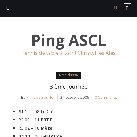
Ping ASCL
Tennis de table à Saint Christol les Ales
Non classé
3ième journée
By
Philippe Bouillet
24 octobre 2006
0 Comments
R1
12 – 08 Le Crès
R2 09 – 11
PRTT
R3 02 – 18
Mèze
D1
14 – 06 Bellegarde