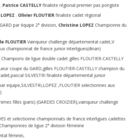
n.
Patrice CASTELLY
finaliste régional premier pas pongiste
e LOPEZ
.
Olivier FLOUTIER
finaliste cadet régional
ARD par équipe 2° division,
Christine LOPEZ
Championne du
lle FLOUTIER
Vainqueur challenge départemental cadet,V
championnat de france junior interligues(dinan)
 , Champions de ligue double cadet gilles FLOUTIER-CASTELLY
nqueur coupe du GARD,gilles FLOUTIER-CASTELLY champion du
cadet,pascal SILVESTRI finaliste départemental junior
e par equipe,SILVESTRI,LOPEZ ,FLOUTIER selectionnes aux
)
nimes filles (paris) (GARDES CROIZIER),vainqueur challenge
S et selectionne championnats de france interligues cadettes
 Championnes de ligue 2° division féminine
tal féminin,