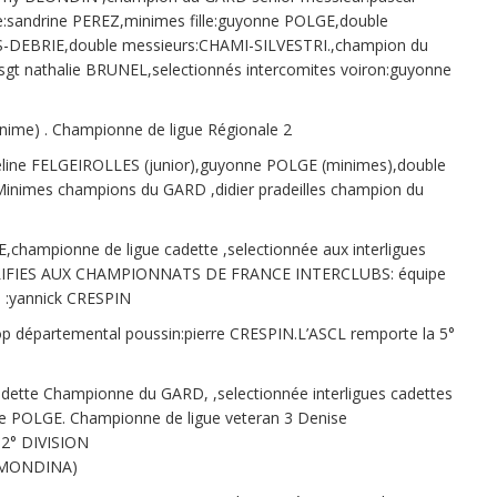
le:sandrine PEREZ,minimes fille:guyonne POLGE,double
-DEBRIE,double messieurs:CHAMI-SILVESTRI.,champion du
gt nathalie BRUNEL,selectionnés intercomites voiron:guyonne
ime) . Championne de ligue Régionale 2
line FELGEIROLLES (junior),guyonne POLGE (minimes),double
nimes champions du GARD ,didier pradeilles champion du
mpionne de ligue cadette ,selectionnée aux interligues
LIFIES AUX CHAMPIONNATS DE FRANCE INTERCLUBS: équipe
e :yannick CRESPIN
p départemental poussin:pierre CRESPIN.L’ASCL remporte la 5°
adette Championne du GARD, ,selectionnée interligues cadettes
e POLGE. Championne de ligue veteran 3 Denise
2° DIVISION
,MONDINA)