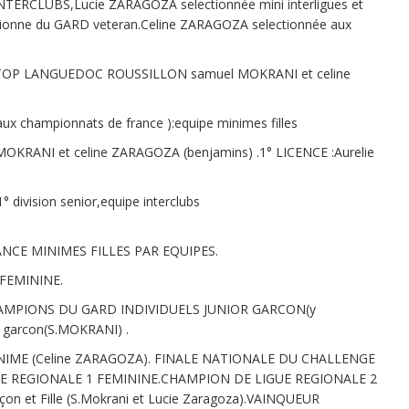
ERCLUBS,Lucie ZARAGOZA selectionnée mini interligues et
onne du GARD veteran.Celine ZARAGOZA selectionnée aux
 TOP LANGUEDOC ROUSSILLON samuel MOKRANI et celine
 championnats de france ):equipe minimes filles
RANI et celine ZARAGOZA (benjamins) .1° LICENCE :Aurelie
vision senior,equipe interclubs
NCE MINIMES FILLES PAR EQUIPES.
FEMININE.
HAMPIONS DU GARD INDIVIDUELS JUNIOR GARCON(y
 garcon(S.MOKRANI) .
NIME (Celine ZARAGOZA). FINALE NATIONALE DU CHALLENGE
GUE REGIONALE 1 FEMININE.CHAMPION DE LIGUE REGIONALE 2
et Fille (S.Mokrani et Lucie Zaragoza).VAINQUEUR