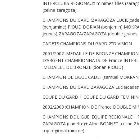
INTERCLUBS REGIONAUX minimes filles (zar
(celine zaragoza).
CHAMPIONS DU GARD :ZARAGOZA LUCIE(cadet
(benjamine),PIOUD DORIAN (benjamin),MOKR
jeunes),ZARAGOZA/ZARAGOZA (double jeunes fi
CADETS:CHAMPIONS DU GARD 2°DIVISION
2001/2002 :MEDAILLE DE BRONZE CHAMPIONN
D’ARGENT CHAMPIONNATS DE France INTERLI
.MEDAILLE DE BRONZE (dorian PIOUD)
CHAMPION DE LIGUE CADET(samuel MOKRANI
CHAMPIONS DU GARD ZARAGOZA Lucie(cadette
COUPE DU GARD + COUPE DU GARD FEMININ
2002/2003 :CHAMPION DE France DOUBLE M
CHAMPIONS DE LIGUE :EQUIPE REGIONALE 1 
ZARAGOZA (cadette)+ Aline BONNET ,celine Z
top régional minime)