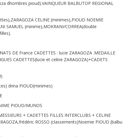
agoza dhombres pioud).VAINQUEUR BALBUTOP REGIONAL
tes),ZARAGOZA CELINE (minimes),PIOUD NOEMIE
ANI SAMUEL (minime),MOKRANI/CORREA(double
lles).
ATS DE France CADETTES : lucie ZARAGOZA .MEDAILLE
GUES CADETTES(lucie et celine ZARAGOZA)+CADETS
)
s) drina PIOUD(minimes)
E
INIME PIOUD/MUNOS
MESSIEURS + CADETTES FILLES INTERCLUBS + CELINE
ARAGOZA,frédéric ROSSO (classements)Noemie PIOUD (balbu