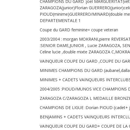
CHAMPIONS DU GARD :joel MARGUERITAT(vétér
ZARAGOZA(junior)Florian GUERRERO(junior)ce
PIOUD(minime)GUERRERO/MINARD(double mess
DEPARTEMENTALE 1
Coupe du GARD feminine= coupe veteran
2003/2004 : morgan MOKRANI,pierre REVE
:SENIOR DAME,JUNIOR , Lucie ZARAGOZA, S
Celine lucie ,double mixte ZARAGOZA C,MOKRA
VAINQUEUR COUPE DU GARD ,COUPE DU GAR
MINIMES CHAMPIONS DU GARD (aubanel,dalla c
MINIMES + CADETS VAINQUEURS INTERCLU
2004/2005 :PIOUD/MUNOS VICE CHAMPIONS 
ZARAGOZA C/ZARAGOZA L MEDAILLE BRONZE
CHAMPIONS DE LIGUE :Dorian PIOUD (cadet+ j
BENJAMINS + CADETS VAINQUEURS INTERCL
VAINQUEUR COUPE DU GARD+ COUPE DE LA 