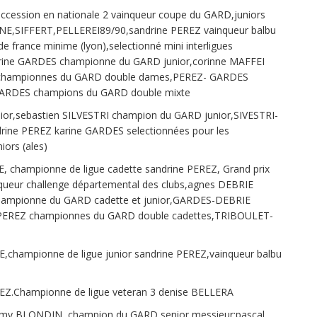
 accession en nationale 2 vainqueur coupe du GARD,juniors
,SIFFERT,PELLEREI89/90,sandrine PEREZ vainqueur balbu
 france minime (lyon),selectionné mini interligues
rine GARDES championne du GARD junior,corinne MAFFEI
championnes du GARD double dames,PEREZ- GARDES
GARDES champions du GARD double mixte
or,sebastien SILVESTRI champion du GARD junior,SIVESTRI-
ine PEREZ karine GARDES selectionnées pour les
iors (ales)
, championne de ligue cadette sandrine PEREZ, Grand prix
queur challenge départemental des clubs,agnes DEBRIE
hampionne du GARD cadette et junior,GARDES-DEBRIE
EREZ championnes du GARD double cadettes,TRIBOULET-
,championne de ligue junior sandrine PEREZ,vainqueur balbu
REZ.Championne de ligue veteran 3 denise BELLERA
remy BLONDIN ,champion du GARD senior messieur:pascal