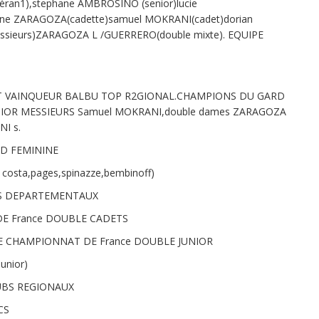
an1),stephane AMBROSINO (senior)lucie
line ZARAGOZA(cadette)samuel MOKRANI(cadet)dorian
ieurs)ZARAGOZA L /GUERRERO(double mixte). EQUIPE
RSAT VAINQUEUR BALBU TOP R2GIONAL.CHAMPIONS DU GARD
ENIOR MESSIEURS Samuel MOKRANI,double dames ZARAGOZA
NI s.
D FEMININE
osta,pages,spinazze,bembinoff)
BS DEPARTEMENTAUX
DE France DOUBLE CADETS
 CHAMPIONNAT DE France DOUBLE JUNIOR
unior)
UBS REGIONAUX
CS