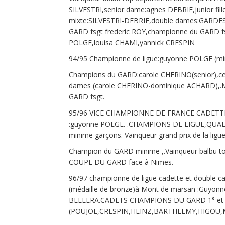
SILVESTRI,senior dame:agnes DEBRIE,junior fil
mixte:SILVESTRI-DEBRIE,double dames:GARDES
GARD fsgt frederic ROY,championne du GARD fs
POLGE,louisa CHAMI,yannick CRESPIN
94/95 Championne de ligue:guyonne POLGE (min
Champions du GARD:carole CHERINO(senior),ce
dames (carole CHERINO-dominique ACHARD),.Mi
GARD fsgt.
95/96 VICE CHAMPIONNE DE FRANCE CADETTE,cha
:guyonne POLGE. .CHAMPIONS DE LIGUE,QUA
minime garçons. Vainqueur grand prix de la ligu
Champion du GARD minime ,.Vainqueur balbu to
COUPE DU GARD face à Nimes.
96/97 championne de ligue cadette et double c
(médaille de bronze)à Mont de marsan :Guyonn
BELLERA.CADETS CHAMPIONS DU GARD 1° et 
(POUJOL,CRESPIN,HEINZ,BARTHLEMY,HIGOU