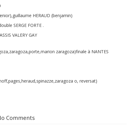
D
nior),guillaume HERAUD (benjamin)
double SERGE FORTE .
SSIS VALERY GAY
agoza,zaragoza,porte,marion zaragoza)finale à NANTES
,pages,heraud,spinazze,zaragoza o, reversat)
No Comments