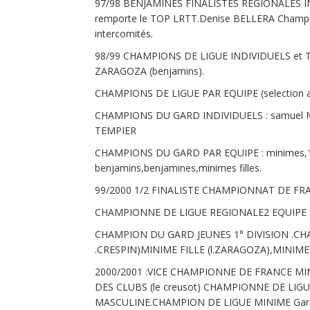
97/98 BENJAMINES FINALISTES REGIONALES INT
remporte le TOP LRTT.Denise BELLERA Champi
intercomités.
98/99 CHAMPIONS DE LIGUE INDIVIDUELS et
ZARAGOZA (benjamins).
CHAMPIONS DE LIGUE PAR EQUIPE (selection aux
CHAMPIONS DU GARD INDIVIDUELS : samuel MOK
TEMPIER
CHAMPIONS DU GARD PAR EQUIPE : minimes,1° di
benjamins,benjamines,minimes filles.
99/2000 1/2 FINALISTE CHAMPIONNAT DE FRA
CHAMPIONNE DE LIGUE REGIONALE2 EQUIPE 
CHAMPION DU GARD JEUNES 1° DIVISION .C
.CRESPIN)MINIME FILLE (l.ZARAGOZA),MINIME
2000/2001 :VICE CHAMPIONNE DE FRANCE MI
DES CLUBS (le creusot) CHAMPIONNE DE LI
MASCULINE.CHAMPION DE LIGUE MINIME Garçon 