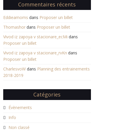
Commentaires récents
Eddieamoms
dans
Proposer un billet
Thomashor
dans
Proposer un billet
Vivod iz zapoya v stacionare_ecMi
dans
Proposer un billet
Vivod iz zapoya v stacionare_rvKn
dans
Proposer un billet
CharlesvoW
dans
Planning des entrainements
2018-2019
Catégories
Évènements
Info
Non classé