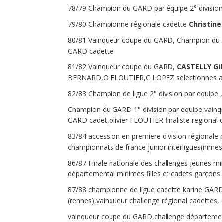
78/79 Champion du GARD par équipe 2° divisio
79/80 Championne régionale cadette
Christin
80/81 Vainqueur coupe du GARD, Champion du G
GARD cadette
81/82 Vainqueur coupe du GARD,
CASTELLY
Gi
BERNARD,O FLOUTIER,C LOPEZ selectionnes aux 
82/83 Champion de ligue 2° division par equipe
Champion du GARD 1° division par equipe,vai
GARD cadet,olivier FLOUTIER finaliste regional 
83/84 accession en premiere division régional
championnats de france junior interligues(nimes
86/87 Finale nationale des challenges jeunes mi
départemental minimes filles et cadets garçons
87/88 championne de ligue cadette karine GARDE
(rennes),vainqueur challenge régional cadettes,
vainqueur coupe du GARD,challenge départemen