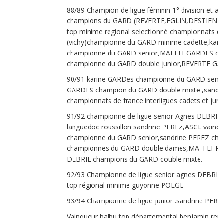
88/89 Champion de ligue féminin 1° division et
champions du GARD (REVERTE,EGLIN,DESTIENNE
top minime regional selectionné championnats de
(vichy)championne du GARD minime cadette,ka
championne du GARD senior,MAFFEI-GARDES 
championne du GARD double junior,REVERTE 
90/91 karine GARDes championne du GARD seni
GARDES champion du GARD double mixte ,sandr
championnats de france interligues cadets et jun
91/92 championne de ligue senior Agnes DEBRIE
languedoc roussillon sandrine PEREZ,ASCL vain
championne du GARD senior,sandrine PEREZ c
championnes du GARD double dames,MAFFEI-P
DEBRIE champions du GARD double mixte.
92/93 Championne de ligue senior agnes DEBRIE
top régional minime guyonne POLGE
93/94 Championne de ligue junior :sandrine PE
Vainqueur balbu top départemental benjamin 