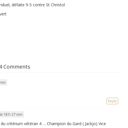
anduel, défaite 9-5 contre St Christol
vert
4 Comments
 min
Reply
at 18 h 37 min
at du critérium vétéran 4 … Champion du Gard ( Jackjo) Vice