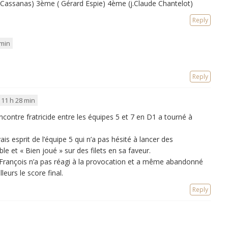
 Cassanas) 3ème ( Gérard Espie) 4ème (j.Claude Chantelot)
Reply
 min
Reply
 11 h 28 min
ncontre fratricide entre les équipes 5 et 7 en D1 a tourné à
is esprit de l’équipe 5 qui n’a pas hésité à lancer des
e et « Bien joué » sur des filets en sa faveur.
e François n’a pas réagi à la provocation et a même abandonné
leurs le score final.
Reply