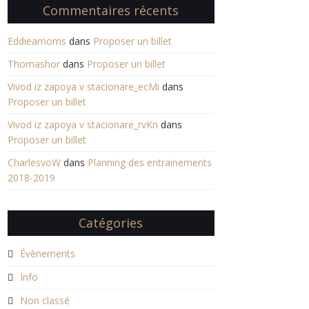
Commentaires récents
Eddieamoms
dans
Proposer un billet
Thomashor
dans
Proposer un billet
Vivod iz zapoya v stacionare_ecMi
dans
Proposer un billet
Vivod iz zapoya v stacionare_rvKn
dans
Proposer un billet
CharlesvoW
dans
Planning des entrainements
2018-2019
Catégories
Évènements
Info
Non classé