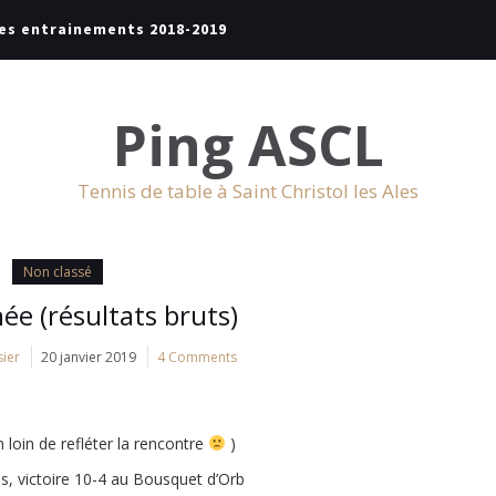
es entrainements 2018-2019
Ping ASCL
Tennis de table à Saint Christol les Ales
Non classé
ée (résultats bruts)
sier
20 janvier 2019
4 Comments
n loin de refléter la rencontre
)
s, victoire 10-4 au Bousquet d’Orb