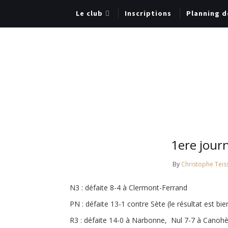
Le club
Inscriptions
Planning d
1ere journ
By
Christophe Teis
N3 : défaite 8-4 à Clermont-Ferrand
PN : défaite 13-1 contre Sète (le résultat est bie
R3 : défaite 14-0 à Narbonne, Nul 7-7 à Canohè