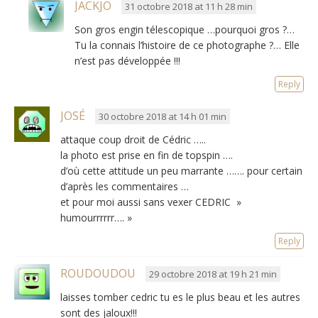
JACKJO
31 octobre 2018 at 11 h 28 min
Son gros engin télescopique …pourquoi gros ?…
Tu la connais l’histoire de ce photographe ?… Elle
n’est pas développée !!!
Reply
JOSÉ
30 octobre 2018 at 14 h 01 min
attaque coup droit de Cédric …..
la photo est prise en fin de topspin ….
d’où cette attitude un peu marrante ……. pour certain
d’après les commentaires …
et pour moi aussi sans vexer CEDRIC »
humourrrrrr…. »
Reply
ROUDOUDOU
29 octobre 2018 at 19 h 21 min
laisses tomber cedric tu es le plus beau et les autres
sont des jaloux!!!