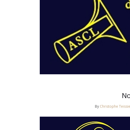
No
By
Christophe Teissie