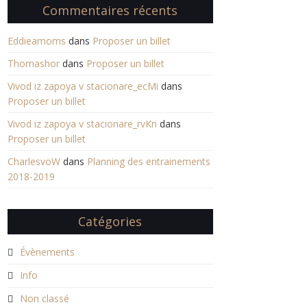
Commentaires récents
Eddieamoms
dans
Proposer un billet
Thomashor
dans
Proposer un billet
Vivod iz zapoya v stacionare_ecMi
dans
Proposer un billet
Vivod iz zapoya v stacionare_rvKn
dans
Proposer un billet
CharlesvoW
dans
Planning des entrainements
2018-2019
Catégories
Évènements
Info
Non classé