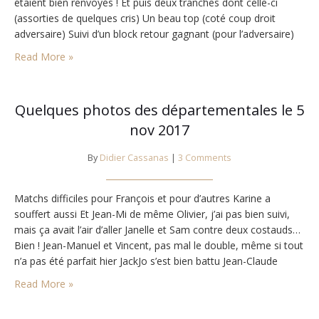
étaient bien renvoyés ! Et puis deux tranches dont celle-ci
(assorties de quelques cris) Un beau top (coté coup droit
adversaire) Suivi d’un block retour gagnant (pour l’adversaire)
dans la diagonale Karine a un peu ralenti son…
Read More »
Quelques photos des départementales le 5
nov 2017
By
Didier Cassanas
|
3 Comments
Matchs difficiles pour François et pour d’autres Karine a
souffert aussi Et Jean-Mi de même Olivier, j’ai pas bien suivi,
mais ça avait l’air d’aller Janelle et Sam contre deux costauds…
Bien ! Jean-Manuel et Vincent, pas mal le double, même si tout
n’a pas été parfait hier JackJo s’est bien battu Jean-Claude
semble avoir retrouvé ses jambes de 20…
Read More »